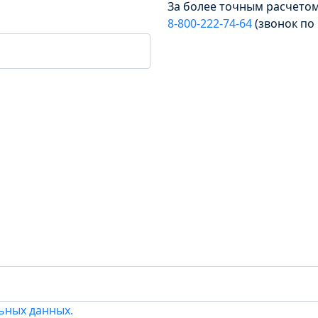
За более точным расчето
8‑800‑222‑74‑64
(звонок по
Досрочное погашени
Без штрафов и комиссии
ьных данных.